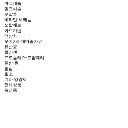
마그네슘
밀크씨슬
분말류
비타민·세레늄
쏘팔메토
아르기닌
액상차
오메가3·대마종자유
유산균
콜라겐
프로폴리스·로얄제리
한방·환
홍삼
효소
기타 영양제
전체상품
증정품