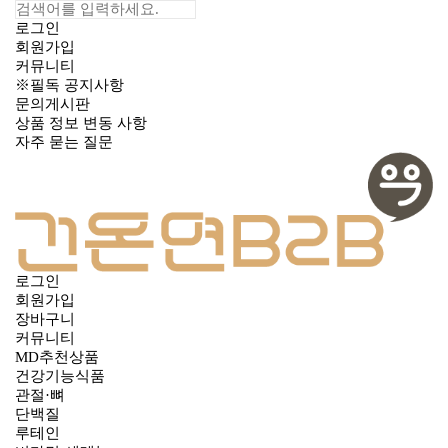
로그인
회원가입
커뮤니티
※필독 공지사항
문의게시판
상품 정보 변동 사항
자주 묻는 질문
로그인
회원가입
장바구니
커뮤니티
MD추천상품
건강기능식품
관절·뼈
단백질
루테인