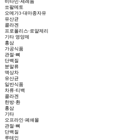
비타민·세레늄
쏘팔메토
오메가3·대마종자유
유산균
콜라겐
프로폴리스·로얄제리
기타 영양제
홍삼
가공식품
관절·뼈
단백질
분말류
액상차
유산균
일반식품
차류·티백
콜라겐
한방·환
홍삼
기타
오프라인·폐쇄몰
관절·뼈
단백질
루테인