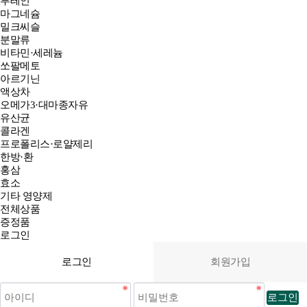
루테인
마그네슘
밀크씨슬
분말류
비타민·세레늄
쏘팔메토
아르기닌
액상차
오메가3·대마종자유
유산균
콜라겐
프로폴리스·로얄제리
한방·환
홍삼
효소
기타 영양제
전체상품
증정품
로그인
로그인
회원가입
로그인