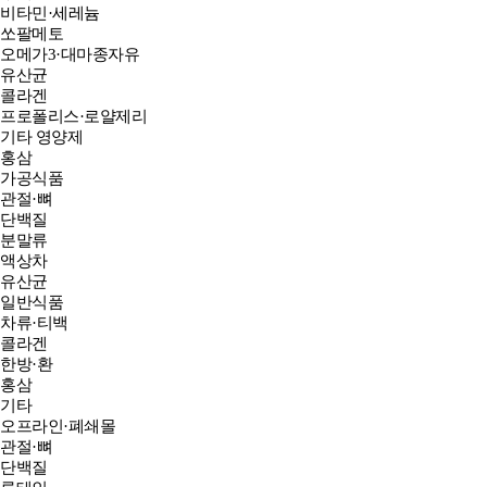
비타민·세레늄
쏘팔메토
오메가3·대마종자유
유산균
콜라겐
프로폴리스·로얄제리
기타 영양제
홍삼
가공식품
관절·뼈
단백질
분말류
액상차
유산균
일반식품
차류·티백
콜라겐
한방·환
홍삼
기타
오프라인·폐쇄몰
관절·뼈
단백질