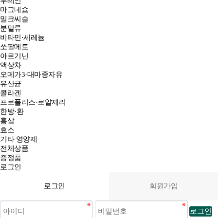
루테인
마그네슘
밀크씨슬
분말류
비타민·세레늄
쏘팔메토
아르기닌
액상차
오메가3·대마종자유
유산균
콜라겐
프로폴리스·로얄제리
한방·환
홍삼
효소
기타 영양제
전체상품
증정품
로그인
로그인
회원가입
로그인