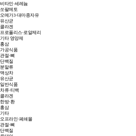
비타민·세레늄
쏘팔메토
오메가3·대마종자유
유산균
콜라겐
프로폴리스·로얄제리
기타 영양제
홍삼
가공식품
관절·뼈
단백질
분말류
액상차
유산균
일반식품
차류·티백
콜라겐
한방·환
홍삼
기타
오프라인·폐쇄몰
관절·뼈
단백질