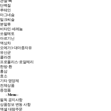
관절·뼈
단백질
루테인
마그네슘
밀크씨슬
분말류
비타민·세레늄
쏘팔메토
아르기닌
액상차
오메가3·대마종자유
유산균
콜라겐
프로폴리스·로얄제리
한방·환
홍삼
효소
기타 영양제
전체상품
증정품
- Menu -
필독 공지사항
상품정보 변동 사항
액셀 대량주문