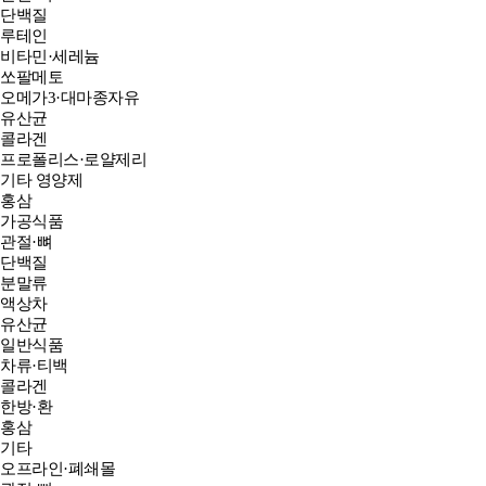
단백질
루테인
비타민·세레늄
쏘팔메토
오메가3·대마종자유
유산균
콜라겐
프로폴리스·로얄제리
기타 영양제
홍삼
가공식품
관절·뼈
단백질
분말류
액상차
유산균
일반식품
차류·티백
콜라겐
한방·환
홍삼
기타
오프라인·폐쇄몰