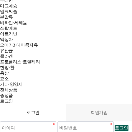
루테인
마그네슘
밀크씨슬
분말류
비타민·세레늄
쏘팔메토
아르기닌
액상차
오메가3·대마종자유
유산균
콜라겐
프로폴리스·로얄제리
한방·환
홍삼
효소
기타 영양제
전체상품
증정품
로그인
로그인
회원가입
로그인