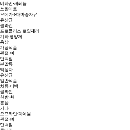
비타민·세레늄
쏘팔메토
오메가3·대마종자유
유산균
콜라겐
프로폴리스·로얄제리
기타 영양제
홍삼
가공식품
관절·뼈
단백질
분말류
액상차
유산균
일반식품
차류·티백
콜라겐
한방·환
홍삼
기타
오프라인·폐쇄몰
관절·뼈
단백질