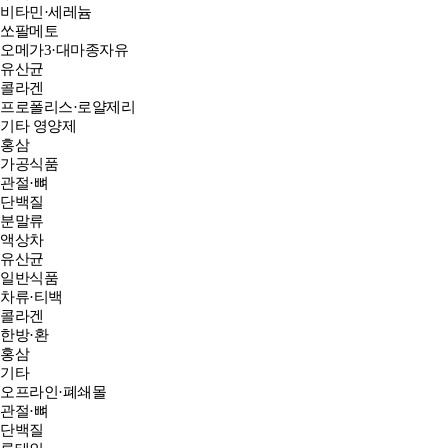
비타민·세레늄
쏘팔메토
오메가3·대마종자유
유산균
콜라겐
프로폴리스·로얄제리
기타 영양제
홍삼
가공식품
관절·뼈
단백질
분말류
액상차
유산균
일반식품
차류·티백
콜라겐
한방·환
홍삼
기타
오프라인·폐쇄몰
관절·뼈
단백질