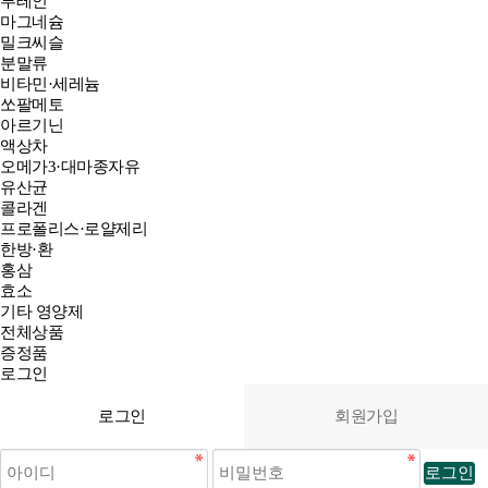
루테인
마그네슘
밀크씨슬
분말류
비타민·세레늄
쏘팔메토
아르기닌
액상차
오메가3·대마종자유
유산균
콜라겐
프로폴리스·로얄제리
한방·환
홍삼
효소
기타 영양제
전체상품
증정품
로그인
로그인
회원가입
로그인