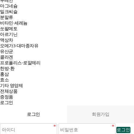
루테인
마그네슘
밀크씨슬
분말류
비타민·세레늄
쏘팔메토
아르기닌
액상차
오메가3·대마종자유
유산균
콜라겐
프로폴리스·로얄제리
한방·환
홍삼
효소
기타 영양제
전체상품
증정품
로그인
로그인
회원가입
로그인