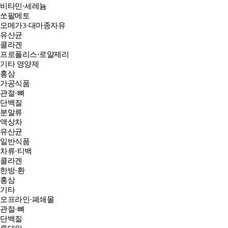
비타민·세레늄
쏘팔메토
오메가3·대마종자유
유산균
콜라겐
프로폴리스·로얄제리
기타 영양제
홍삼
가공식품
관절·뼈
단백질
분말류
액상차
유산균
일반식품
차류·티백
콜라겐
한방·환
홍삼
기타
오프라인·폐쇄몰
관절·뼈
단백질