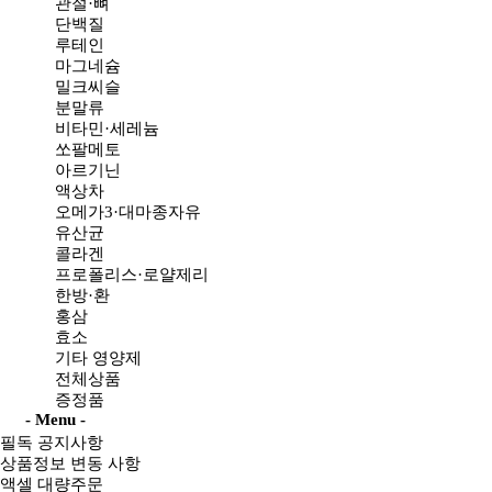
관절·뼈
단백질
루테인
마그네슘
밀크씨슬
분말류
비타민·세레늄
쏘팔메토
아르기닌
액상차
오메가3·대마종자유
유산균
콜라겐
프로폴리스·로얄제리
한방·환
홍삼
효소
기타 영양제
전체상품
증정품
- Menu -
필독 공지사항
상품정보 변동 사항
액셀 대량주문