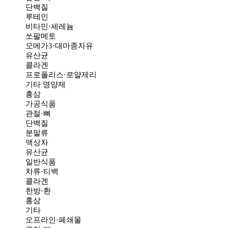
단백질
루테인
비타민·세레늄
쏘팔메토
오메가3·대마종자유
유산균
콜라겐
프로폴리스·로얄제리
기타 영양제
홍삼
가공식품
관절·뼈
단백질
분말류
액상차
유산균
일반식품
차류·티백
콜라겐
한방·환
홍삼
기타
오프라인·폐쇄몰