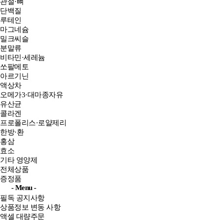
관절·뼈
단백질
루테인
마그네슘
밀크씨슬
분말류
비타민·세레늄
쏘팔메토
아르기닌
액상차
오메가3·대마종자유
유산균
콜라겐
프로폴리스·로얄제리
한방·환
홍삼
효소
기타 영양제
전체상품
증정품
- Menu -
필독 공지사항
상품정보 변동 사항
액셀 대량주문