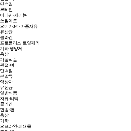
단백질
루테인
비타민·세레늄
쏘팔메토
오메가3·대마종자유
유산균
콜라겐
프로폴리스·로얄제리
기타 영양제
홍삼
가공식품
관절·뼈
단백질
분말류
액상차
유산균
일반식품
차류·티백
콜라겐
한방·환
홍삼
기타
오프라인·폐쇄몰