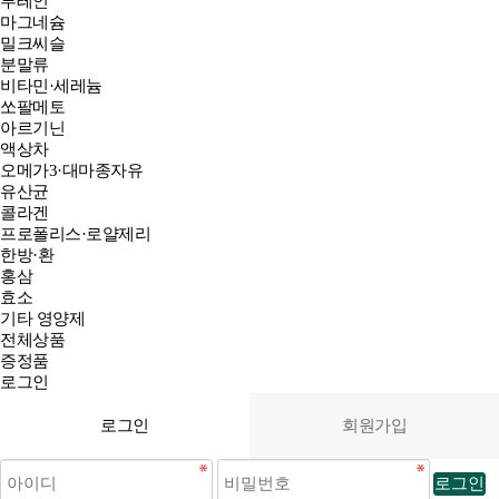
루테인
마그네슘
밀크씨슬
분말류
비타민·세레늄
쏘팔메토
아르기닌
액상차
오메가3·대마종자유
유산균
콜라겐
프로폴리스·로얄제리
한방·환
홍삼
효소
기타 영양제
전체상품
증정품
로그인
로그인
회원가입
로그인