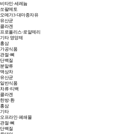
비타민·세레늄
쏘팔메토
오메가3·대마종자유
유산균
콜라겐
프로폴리스·로얄제리
기타 영양제
홍삼
가공식품
관절·뼈
단백질
분말류
액상차
유산균
일반식품
차류·티백
콜라겐
한방·환
홍삼
기타
오프라인·폐쇄몰
관절·뼈
단백질