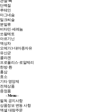
관절·뼈
단백질
루테인
마그네슘
밀크씨슬
분말류
비타민·세레늄
쏘팔메토
아르기닌
액상차
오메가3·대마종자유
유산균
콜라겐
프로폴리스·로얄제리
한방·환
홍삼
효소
기타 영양제
전체상품
증정품
- Menu -
필독 공지사항
상품정보 변동 사항
액셀 대량주문