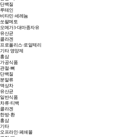
단백질
루테인
비타민·세레늄
쏘팔메토
오메가3·대마종자유
유산균
콜라겐
프로폴리스·로얄제리
기타 영양제
홍삼
가공식품
관절·뼈
단백질
분말류
액상차
유산균
일반식품
차류·티백
콜라겐
한방·환
홍삼
기타
오프라인·폐쇄몰