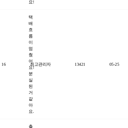
요!
택
배
흐
름
이
멈
췄
어
16
최고관리자
13421
05-25
요!
분
실
된
거
같
아
요.
출