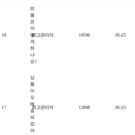
반
품
은
어
18
떻
최고관리자
10596
05-25
게
하
나
요?
상
품
이
오
배
17
최고관리자
12868
05-25
송
되
었
어