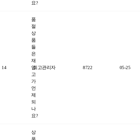
요?
품
절
상
품
들
은
재
14
입
최고관리자
8722
05-25
고
가
언
제
되
나
요?
상
품