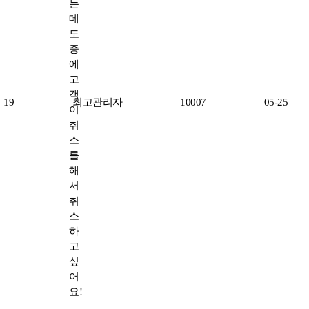
는
데
도
중
에
고
객
19
최고관리자
10007
05-25
이
취
소
를
해
서
취
소
하
고
싶
어
요!