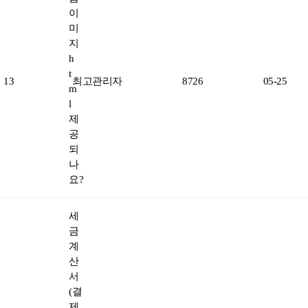
이
미
지
h
t
13
최고관리자
8726
05-25
m
l
제
공
되
나
요?
세
금
계
산
서
(결
제