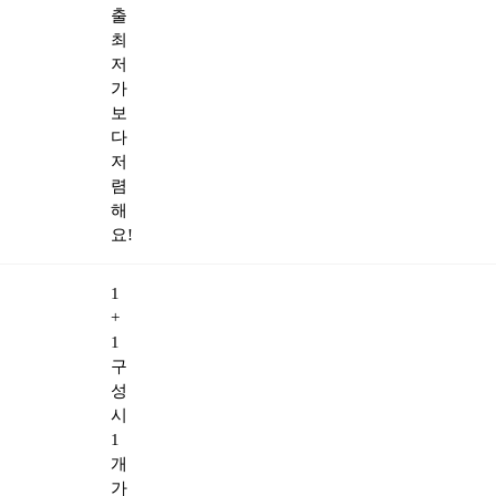
출
최
저
가
보
다
저
렴
해
요!
1
+
1
구
성
시
1
개
가