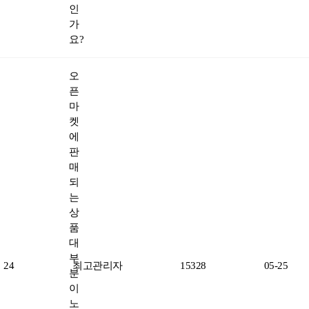
인
가
요?
오
픈
마
켓
에
판
매
되
는
상
품
대
부
24
최고관리자
15328
05-25
분
이
노