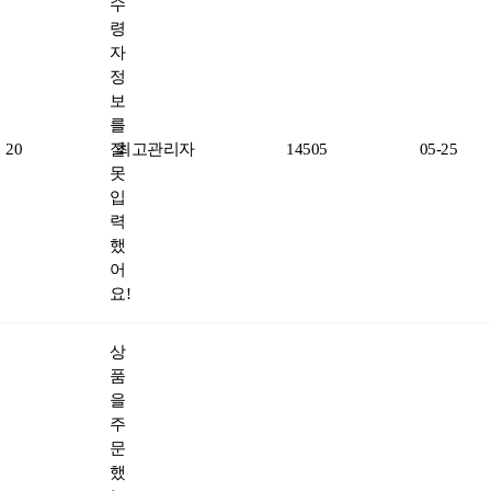
수
령
자
정
보
를
20
잘
최고관리자
14505
05-25
못
입
력
했
어
요!
상
품
을
주
문
했