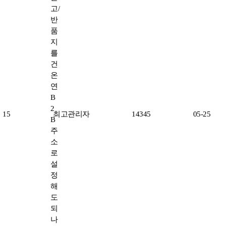
고/
반
품
지
를
건
온
연
B
2
15
최고관리자
14345
05-25
B
주
소
로
설
정
해
도
되
나