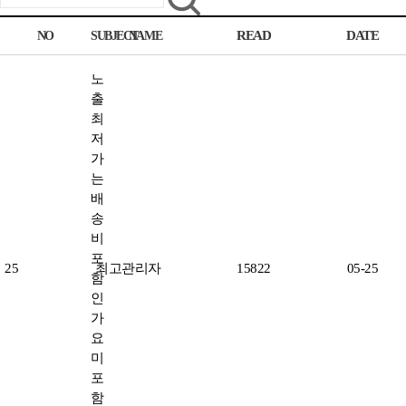
NO
SUBJECT
NAME
READ
DATE
노
출
최
저
가
는
배
송
비
포
25
최고관리자
15822
05-25
함
인
가
요
미
포
함