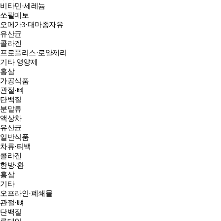
비타민·세레늄
쏘팔메토
오메가3·대마종자유
유산균
콜라겐
프로폴리스·로얄제리
기타 영양제
홍삼
가공식품
관절·뼈
단백질
분말류
액상차
유산균
일반식품
차류·티백
콜라겐
한방·환
홍삼
기타
오프라인·폐쇄몰
관절·뼈
단백질