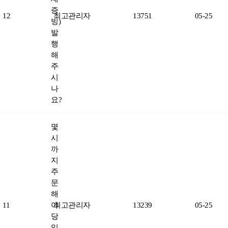
증
12
최고관리자
13751
05-25
빙)
발
행
해
주
시
나
요?
몇
시
까
지
주
문
해
11
야
최고관리자
13239
05-25
당
일