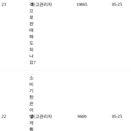
23
격
최고관리자
10865
05-25
으
로
판
매
해
도
되
나
요?
소
비
기
한
은
어
22
떻
최고관리자
9600
05-25
게
확