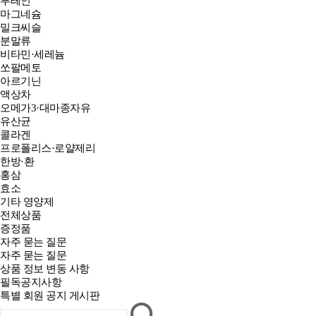
루테인
마그네슘
밀크씨슬
분말류
비타민·세레늄
쏘팔메토
아르기닌
액상차
오메가3·대마종자유
유산균
콜라겐
프로폴리스·로얄제리
한방·환
홍삼
효소
기타 영양제
전체상품
증정품
자주 묻는 질문
자주 묻는 질문
상품 정보 변동 사항
필독공지사항
특별 회원 공지 게시판