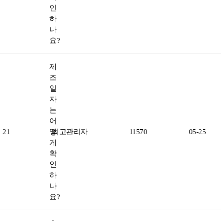
인
하
나
요?
제
조
일
자
는
어
21
떻
최고관리자
11570
05-25
게
확
인
하
나
요?